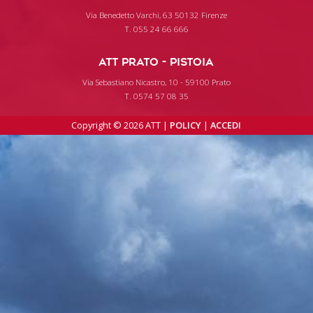
Via Benedetto Varchi, 63 50132 Firenze
T. 055 24 66 666
ATT PRATO - PISTOIA
Via Sebastiano Nicastro, 10 - 59100 Prato
T. 0574 57 08 35
Copyright © 2026 ATT |
POLICY
|
ACCEDI