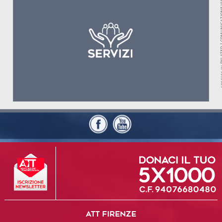
PXLATED | COMUNI
CREDI
ATT FIRENZE