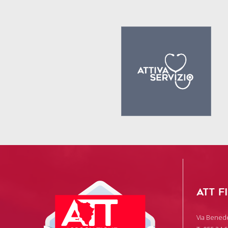
ATT F
Via Benede