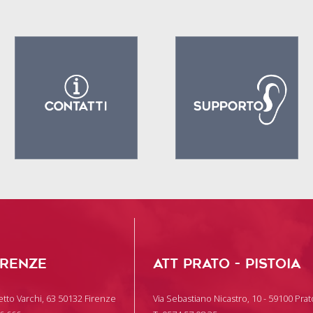
IRENZE
ATT PRATO - PISTOIA
tto Varchi, 63 50132 Firenze
Via Sebastiano Nicastro, 10 - 59100 Prat