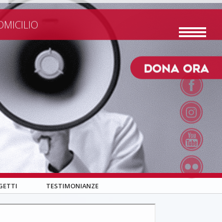
RIATO
PARTNER ATT
OMICILIO
DONA ORA
GETTI
TESTIMONIANZE