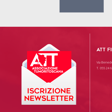
ATT F
Via Benede
T. 055 24 