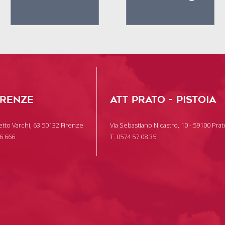
IRENZE
ATT PRATO - PISTOIA
tto Varchi, 63 50132 Firenze
Via Sebastiano Nicastro, 10 - 59100 Prat
66 666
T. 0574 57 08 35